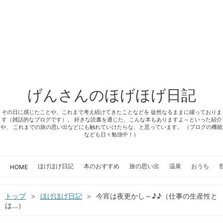
げんさんのほげほげ日記
その日に感じたことや、これまで考え続けてきたことなどを 徒然なるままに綴っておりま
す（雑話的なブログです）。 好きな読書を通じた、こんな本もありますよ～といった紹介
や、 これまでの旅の思い出などにも触れていけたらな、と思っています。 （ブログの機能
なども日々勉強中！）
ほげほげ日記
本のおすすめ
旅の思い出
温泉
おうち
HOME
トップ
>
ほげほげ日記
>
今宵は夜更かし～♪♪（仕事の生産性と
は…）