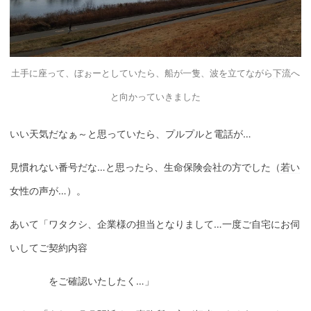
土手に座って、ぼぉーとしていたら、船が一隻、波を立てながら
下流
へ
と向かっていきました
いい天気だなぁ～と思っていたら、プルプルと電話が…
見慣れない番号だな…と思ったら、生命保険会社の方でした（
若い
女
性の声が…）。
あいて「ワタクシ、企業様の担当となりまして…一度ご自宅にお伺
いしてご契約内容
をご確認いたしたく…」