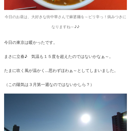
今日のお昼は、大好きな街中華さんで麻婆麺を～
ピリ辛
っ！病みつきに
なりますね～♪♪
今日の東京は暖かったです。
まさに
立春
♪ 気温も１５度を超えたのではないかなぁ～。
たまに吹く風が温かく…思わずほわぁ～としてしまいました。
（この陽気は３月第一週なのではないかしら？）