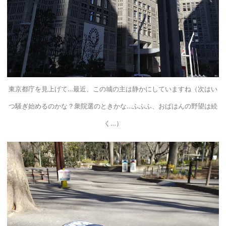
東京都庁
を見上げて…最近、この城の主は静かにしていますね（次はい
つ騒ぎ始めるのかな？
衆院選
のときかな…ふふふ、おばはんの野望は続
く…）