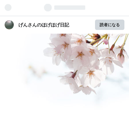
げんさんのほげほげ日記
読者になる